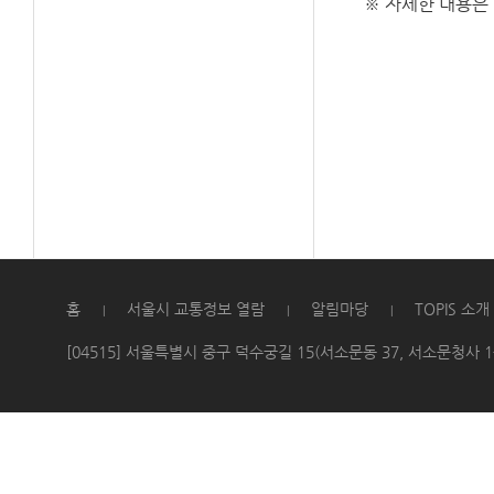
※ 자세한 내용은
홈
서울시 교통정보 열람
알림마당
TOPIS 소개
|
|
|
[04515] 서울특별시 중구 덕수궁길 15(서소문동 37, 서소문청사 1