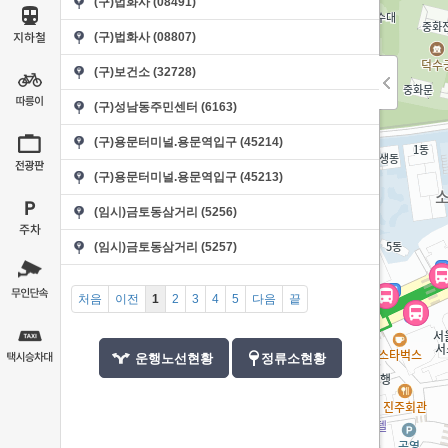
(구)법화사 (08491)
(구)법화사 (08807)
(구)보건소 (32728)
(구)성남동주민센터 (6163)
(구)용문터미널.용문역입구 (45214)
(구)용문터미널.용문역입구 (45213)
(임시)금토동삼거리 (5256)
(임시)금토동삼거리 (5257)
처음
이전
1
2
3
4
5
다음
끝
운행노선현황
정류소현황