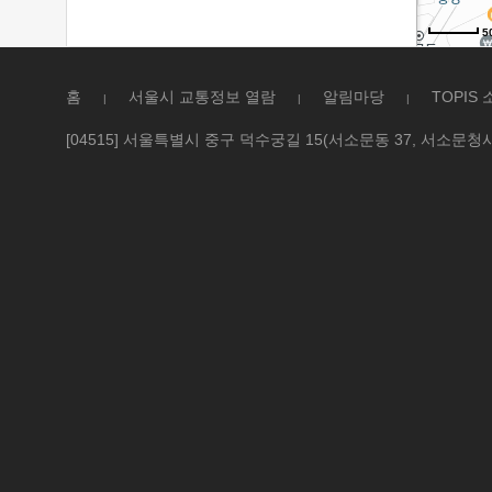
5
홈
서울시 교통정보 열람
알림마당
TOPIS
|
|
|
[04515] 서울특별시 중구 덕수궁길 15(서소문동 37, 서소문청사