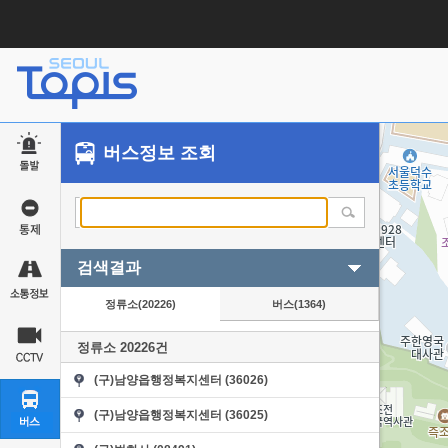
버스정보 조회
검색결과
정류소(
20226
)
버스(
1364
)
정류소
20226
건
(구)남양읍행정복지센터 (36026)
(구)남양읍행정복지센터 (36025)